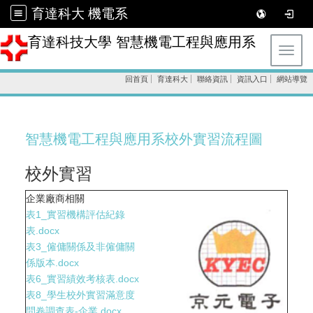
育達科大 機電系
育達科技大學 智慧機電工程與應用系
Toggl
回首頁
育達科大
聯絡資訊
資訊入口
網站導覽
智慧機電工程與應用系校外實習流程圖
校外實習
企業廠商相關
表1_實習機構評估紀錄
表.docx
表3_僱傭關係及非僱傭關
係版本.docx
表6_實習績效考核表.docx
表8_學生校外實習滿意度
問卷調查表-企業.docx