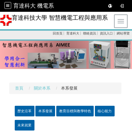
育達科大 機電系
育達科技大學 智慧機電工程與應用系
Toggl
回首頁
育達科大
聯絡資訊
資訊入口
網站導覽
首頁
關於本系
本系發展
歷史沿革
本系發展
教育目標與教學特色
核心能力
未來就業