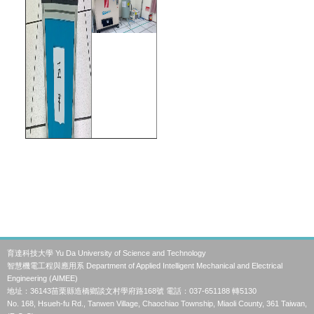
育達科技大學 Yu Da University of Science and Technology
智慧機電工程與應用系 Department of Applied Intelligent Mechanical and Electrical
Engineering (AIMEE)
地址：36143苗栗縣造橋鄉談文村學府路168號 電話：037-651188 轉5130
No. 168, Hsueh-fu Rd., Tanwen Village, Chaochiao Township, Miaoli County, 361 Taiwan,