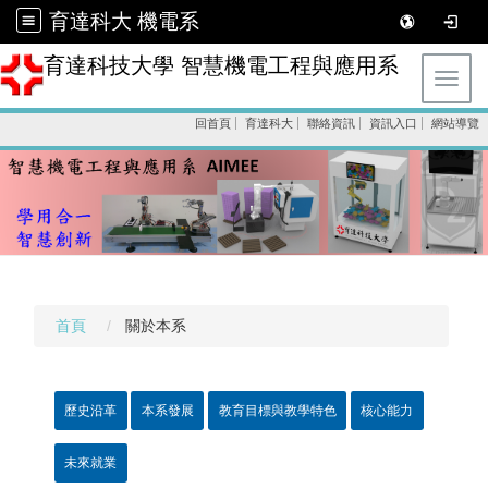
育達科大 機電系
育達科技大學 智慧機電工程與應用系
Toggl
回首頁
育達科大
聯絡資訊
資訊入口
網站導覽
首頁
關於本系
歷史沿革
本系發展
教育目標與教學特色
核心能力
未來就業