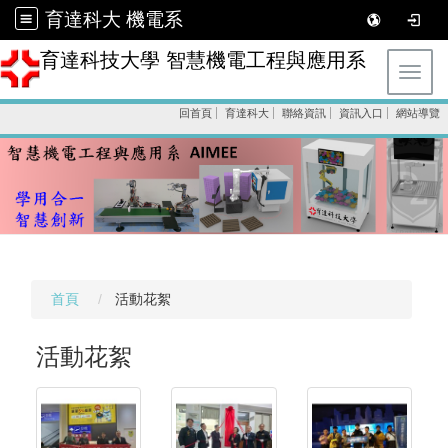
育達科大 機電系
育達科技大學 智慧機電工程與應用系
Toggl
回首頁
育達科大
聯絡資訊
資訊入口
網站導覽
首頁
活動花絮
活動花絮