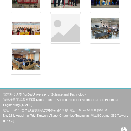
育達科技大學 Yu Da University of Science and Technology
智慧機電工程與應用系 Department of Applied Intelligent Mechanical and Electrical
Engineering (AIMEE)
地址：36143苗栗縣造橋鄉談文村學府路168號 電話：037-651188 轉5130
No. 168, Hsueh-fu Rd., Tanwen Village, Chaochiao Township, Miaoli County, 361 Taiwan,
(R.O.C)