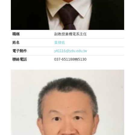
職稱
副教授兼機電系主任
姓名
葉律佐
電子郵件
ylt1116@ydu.edu.tw
聯絡電話
037-651188轉5130