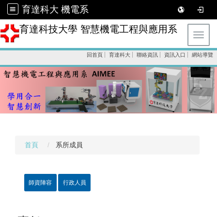
育達科大 機電系
育達科技大學 智慧機電工程與應用系
Toggl
回首頁
育達科大
聯絡資訊
資訊入口
網站導覽
首頁
系所成員
師資陣容
行政人員