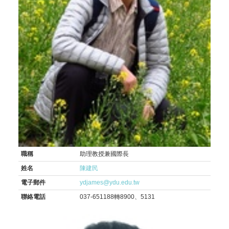
職稱
助理教授兼國際長
姓名
陳建民
電子郵件
ydjames@ydu.edu.tw
聯絡電話
037-651188轉8900、5131