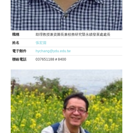
職稱
助理教授兼資圖長兼校務研究暨永續發展處處長
姓名
張宏淵
電子郵件
hychang@ydu.edu.tw
聯絡電話
037651188＃8400