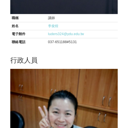
職稱
講師
姓名
李俊煌
電子郵件
luders324@ydu.edu.tw
聯絡電話
037-651188#5131
行政人員