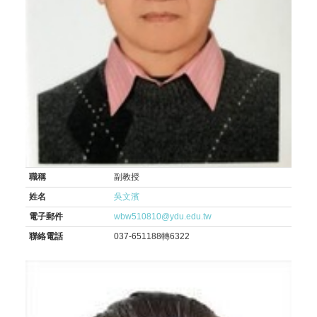
職稱
副教授
姓名
吳文濱
電子郵件
wbw510810@ydu.edu.tw
聯絡電話
037-651188轉6322