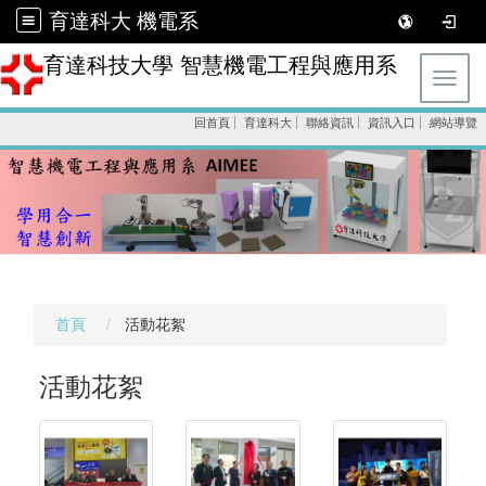
育達科大 機電系
育達科技大學 智慧機電工程與應用系
Toggl
回首頁
育達科大
聯絡資訊
資訊入口
網站導覽
首頁
活動花絮
活動花絮