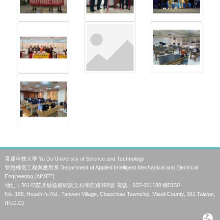
育達科技大學 Yu Da University of Science and Technology
智慧機電工程與應用系 Department of Applied Intelligent Mechanical and Electrical
Engineering (AIMEE)
地址：36143苗栗縣造橋鄉談文村學府路168號 電話：037-651188 轉5130
No. 168, Hsueh-fu Rd., Tanwen Village, Chaochiao Township, Miaoli County, 361 Taiwan,
(R.O.C)