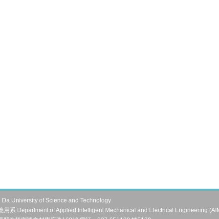
University of Science and Technology
artment of Applied Intelligent Mechanical and Electrical Engineering (A