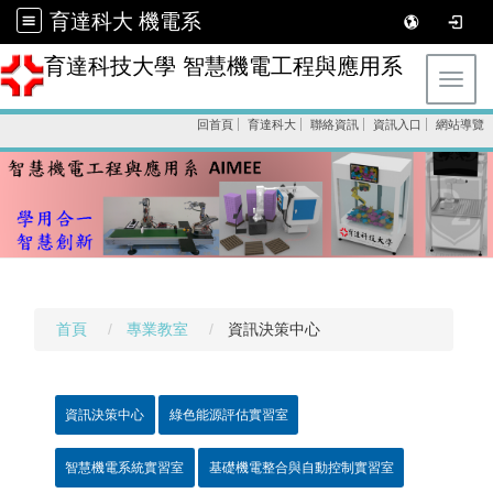
育達科大 機電系
育達科技大學 智慧機電工程與應用系
Toggl
回首頁
育達科大
聯絡資訊
資訊入口
網站導覽
首頁
專業教室
資訊決策中心
資訊決策中心
綠色能源評估實習室
智慧機電系統實習室
基礎機電整合與自動控制實習室