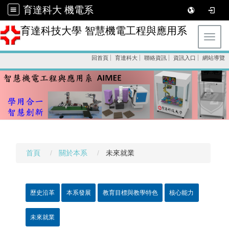
育達科大 機電系
育達科技大學 智慧機電工程與應用系
Toggl
回首頁
育達科大
聯絡資訊
資訊入口
網站導覽
首頁
關於本系
未來就業
歷史沿革
本系發展
教育目標與教學特色
核心能力
未來就業