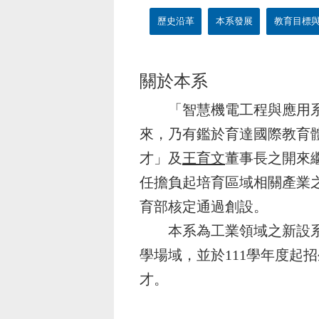
歷史沿革
本系發展
教育目標
關於本系
「智慧機電工程與應用系(Applied In
來，乃有鑑於育達國際教育
才」及
王育文
董事長之開來
任擔負起培育區域相關產業之
育部核定通過創設。
本系為工業領域之新設系，
學場域，並於111學年度起
才。