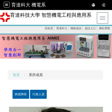
育達科大 機電系
育達科技大學 智慧機電工程與應用系
Toggl
回首頁
育達科大
聯絡資訊
資訊入口
網站導覽
首頁
系所成員
師資陣容
行政人員