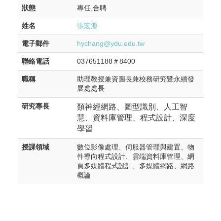
狀態
專任,合聘
姓名
張宏淵
電子郵件
hychang@ydu.edu.tw
聯絡電話
037651188＃8400
職稱
助理教授兼資圖長兼校務研究暨永續發
展處處長
研究專長
類神經網路、圖型識別、人工智
慧、資料庫管理、程式設計、深度
學習
授課領域
數位影像處理、伺服器管理與建置、物
件導向程式設計、雲端資料庫管理、網
頁多媒體程式設計、多媒體網路、網路
概論