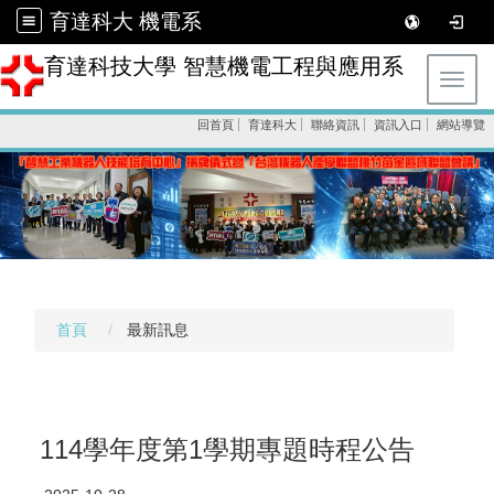
育達科大 機電系
育達科技大學 智慧機電工程與應用系
Toggl
回首頁
育達科大
聯絡資訊
資訊入口
網站導覽
首頁
最新訊息
114學年度第1學期專題時程公告