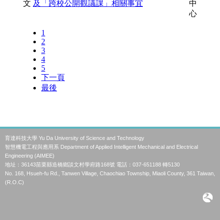
育達科技大學 Yu Da University of Science and Technology
智慧機電工程與應用系 Department of Applied Intelligent Mechanical and Electrical
Engineering (AIMEE)
地址：36143苗栗縣造橋鄉談文村學府路168號 電話：037-651188 轉5130
No. 168, Hsueh-fu Rd., Tanwen Village, Chaochiao Township, Miaoli County, 361 Taiwan,
(R.O.C)