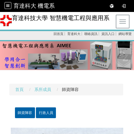
育達科大 機電系
育達科技大學 智慧機電工程與應用系
Toggl
回首頁
育達科大
聯絡資訊
資訊入口
網站導覽
首頁
系所成員
師資陣容
師資陣容
行政人員