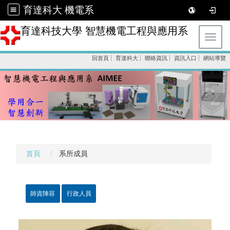
育達科大 機電系
育達科技大學 智慧機電工程與應用系
Toggl
回首頁
育達科大
聯絡資訊
資訊入口
網站導覽
首頁
系所成員
師資陣容
行政人員