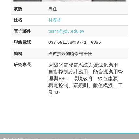
狀態
專任
姓名
林彥岑
電子郵件
tesrn@ydu.edu.tw
聯絡電話
037-651188轉8741、6355
職稱
副教授兼物聯學程主任
研究專長
太陽光電發電系統與資源化應用、
自動控制設計應用、能資源應用管
理與
ESG
、環境教育、綠色能源、
機電控制、碳規劃、數值模擬、工
業4.0