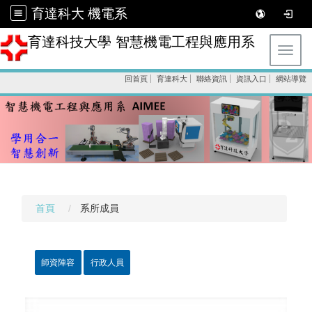
育達科大 機電系
育達科技大學 智慧機電工程與應用系
Toggl
回首頁
育達科大
聯絡資訊
資訊入口
網站導覽
首頁
系所成員
師資陣容
行政人員