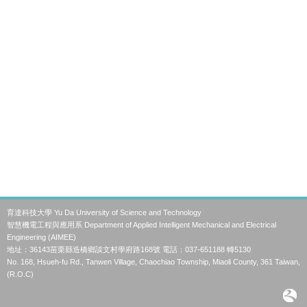
育達科技大學 Yu Da University of Science and Technology
智慧機電工程與應用系 Department of Applied Intelligent Mechanical and Electrical
Engineering (AIMEE)
地址：36143苗栗縣造橋鄉談文村學府路168號 電話：037-651188 轉5130
No. 168, Hsueh-fu Rd., Tanwen Village, Chaochiao Township, Miaoli County, 361 Taiwan,
(R.O.C)