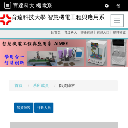
育達科大 機電系
育達科技大學 智慧機電工程與應用系
Toggl
回首頁
育達科大
聯絡資訊
資訊入口
網站導覽
首頁
系所成員
師資陣容
師資陣容
行政人員