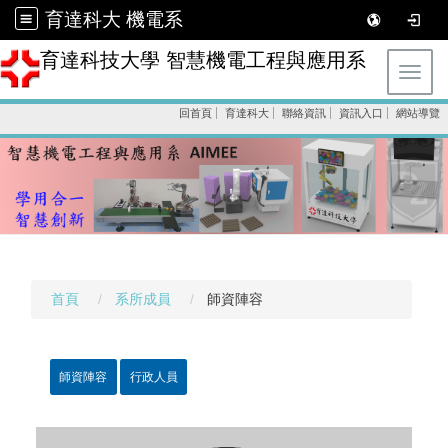
育達科大 機電系
育達科技大學 智慧機電工程與應用系
Toggl
回首頁
育達科大
聯絡資訊
資訊入口
網站導覽
首頁
系所成員
師資陣容
師資陣容
行政人員