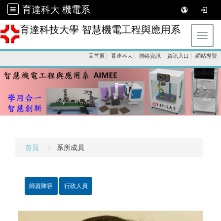
育達科大 機電系
育達科技大學 智慧機電工程與應用系
Toggl
回首頁
育達科大
聯絡資訊
資訊入口
網站導覽
首頁
系所成員
師資陣容
行政人員