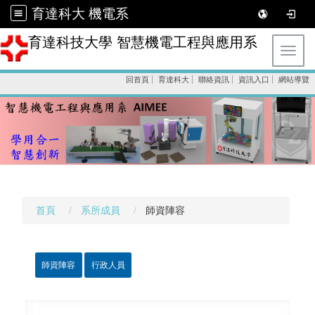
育達科大 機電系
育達科技大學 智慧機電工程與應用系
Toggl
回首頁
育達科大
聯絡資訊
資訊入口
網站導覽
首頁
系所成員
師資陣容
師資陣容
行政人員