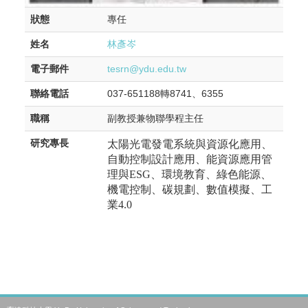
狀態
專任
姓名
林彥岑
電子郵件
tesrn@ydu.edu.tw
聯絡電話
037-651188轉8741、6355
職稱
副教授兼物聯學程主任
研究專長
太陽光電發電系統與資源化應用、
自動控制設計應用、能資源應用管
理與
ESG
、環境教育、綠色能源、
機電控制、碳規劃、數值模擬、工
業4.0