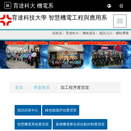
育達科大 機電系
育達科技大學 智慧機電工程與應用系
Toggl
回首頁
育達科大
聯絡資訊
資訊入口
網站導覽
首頁
專業教室
加工程序實習室
資訊決策中心
綠色能源評估實習室
智慧機電系統實習室
基礎機電整合與自動控制實習室