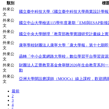
類別
標
外來公
國立臺中科技大學《國立臺中科技大學商業設計學報
文
外來公
國立中山大學檢送115學年度暑期「EMI與ESAP銜
文
外來公
國立中央大學辦理「教育部教學實踐研究計畫線上實
文
外來公
康寧學校財團法人康寧大學「康大學報」第十七期即
文
外來公
函轉「中小企業網路大學校」數位學習平台學習資源
文
外來公
財團法人正覺教育基金會舉辦2026年生命教育系列
文
動
外來公
亞洲大學開設磨課師（MOOCs）線上課程，歡迎踴
文
最前
2
3
4