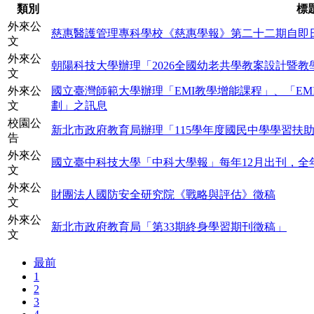
類別
標
外來公
慈惠醫護管理專科學校《慈惠學報》第二十二期自即
文
外來公
朝陽科技大學辦理「2026全國幼老共學教案設計暨教
文
外來公
國立臺灣師範大學辦理「EMI教學增能課程」、「EM
文
劃」之訊息
校園公
新北市政府教育局辦理「115學年度國民中學學習扶助
告
外來公
國立臺中科技大學「中科大學報」每年12月出刊，全
文
外來公
財團法人國防安全研究院《戰略與評估》徵稿
文
外來公
新北市政府教育局「第33期終身學習期刊徵稿」
文
最前
1
2
3