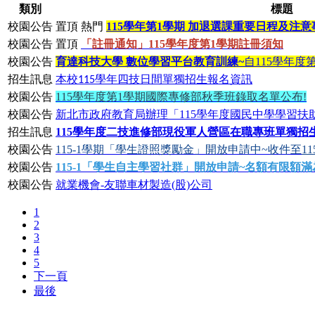
類別
標題
校園公告
置頂
熱門
115學年第1學期 加退選課重要日程及注意
校園公告
置頂
「註冊通知」
115
學年度第1
學期註冊須知
校園公告
育達科技大學 數位學習平台教育訓練~
自115學年
招生訊息
本校
學年四技日間單獨招生報名資訊
115
校園公告
115學年度第1學期國際專修部秋季班錄取名單公布!
校園公告
新北市政府教育局辦理「115學年度國民中學學習扶
招生訊息
115學年度二技進修部現役軍人營區在職專班單獨招
校園公告
115-1學期
「
學生證照獎勵金
」
開放申請中~收件至
1
校園公告
115-1「學生自主學習社群」開放申請~名額有限額滿
校園公告
就業機會-友聯車材製造(股)公司
1
2
3
4
5
下一頁
最後